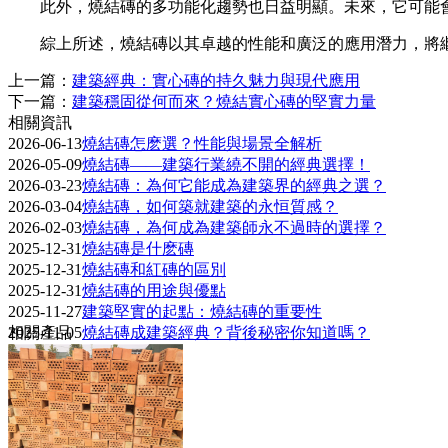
此外，燒結磚的多功能化趨勢也日益明顯。未來，它可能
綜上所述，燒結磚以其卓越的性能和廣泛的應用潛力，將
上一篇：
建築經典：實心磚的持久魅力與現代應用
下一篇：
建築穩固從何而來？燒結實心磚的堅實力量
相關資訊
2026-06-13
燒結磚怎麽選？性能與場景全解析
2026-05-09
燒結磚——建築行業繞不開的經典選擇！
2026-03-23
燒結磚：為何它能成為建築界的經典之選？
2026-03-04
燒結磚，如何築就建築的永恒質感？
2026-02-03
燒結磚，為何成為建築師永不過時的選擇？
2025-12-31
燒結磚是什麽磚
2025-12-31
燒結磚和紅磚的區別
2025-12-31
燒結磚的用途與優點
2025-11-27
建築堅實的起點：燒結磚的重要性
2025-11-05
相關產品
燒結磚成建築經典？背後秘密你知道嗎？