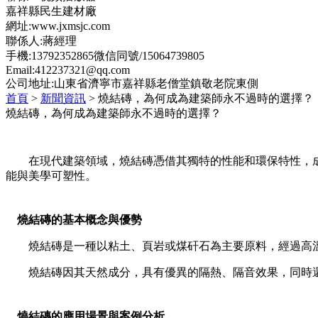
嘉祥縣民生建材廠
網址:www.jxmsjc.com
聯係人:蔣經理
手機:13792352865微信同號/15064739805
Email:412237321@qq.com
公司地址:山東省濟寧市嘉祥縣老僧堂鎮敬老院東側
首頁
>
新聞資訊
> 燒結磚，為何成為建築師永不過時的選擇？
燒結磚，為何成為建築師永不過時的選擇？
在現代建築領域，燒結磚憑借其獨特的性能和環保特性，
能與美學可塑性。
燒結磚的基本概念與優勢
燒結磚是一種以粘土、頁岩或煤矸石為主要原料，經過高
燒結磚因其天然成分，具有優異的隔熱、隔音效果，同時
燒結磚的應用場景與案例分析