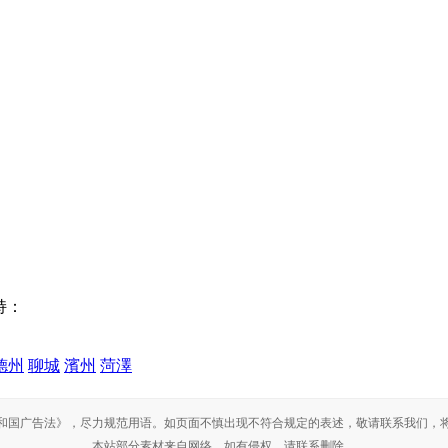
支持：
德州
聊城
濱州
菏澤
和国广告法》，尽力规范用语。如页面不慎出现不符合规定的表述，敬请联系我们，
本站部分素材来自网络，如有侵权，请联系删除。