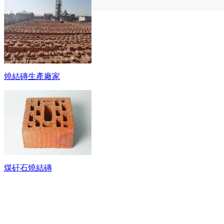
燒結磚生產廠家
煤矸石燒結磚