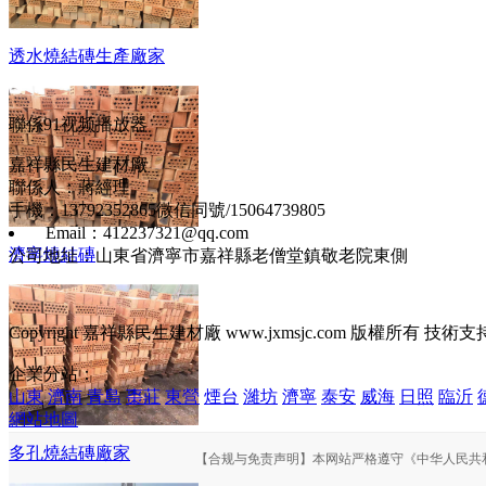
透水燒結磚生產廠家
聯係91视频播放器
嘉祥縣民生建材廠
聯係人：蔣經理
手機：13792352865微信同號/15064739805
Email：412237321@qq.com
濟寧燒結磚
公司地址：山東省濟寧市嘉祥縣老僧堂鎮敬老院東側
Copyright 嘉祥縣民生建材廠 www.jxmsjc.com 版權所有 技術
企業分站：
山東
濟南
青島
棗莊
東營
煙台
濰坊
濟寧
泰安
威海
日照
臨沂
網站地圖
多孔燒結磚廠家
【合规与免责声明】本网站严格遵守《中华人民共